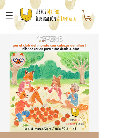
Libros
Mr. Fox
Ilustración
& Fantasía