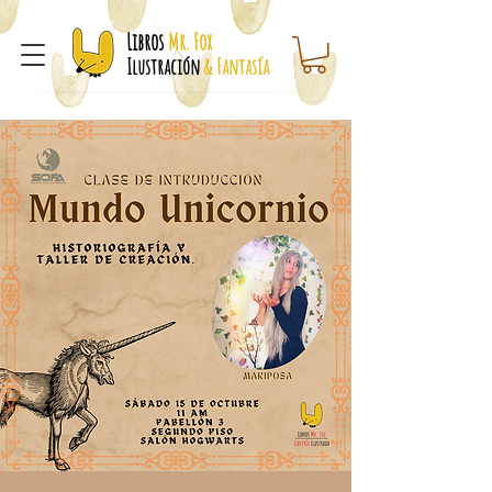
Libros
Mr. Fox
Ilustración
& Fantasía