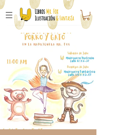
Libros
Mr. Fox
Ilustración
& Fantasía