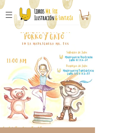
Libros
Mr. Fox
Ilustración
& Fantasía