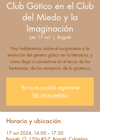
Club Gótico en el Club
del Miedo y la
Imaginación
jue, 17 oct
  |  
Bogotá
Hoy hablaremos sobre el surgimiento y la
evolución del género gótico en la literatura, y
cómo llegó a convertirse en el terror de los
fantasmas, de los vampiros, de lo grotesco.
Ya no es posible registrarse
Ver otros eventos
Horario y ubicación
17 oct 2024, 16:00 – 17:30
Bogotá, Cl. 120a #5-7, Bogotá, Colombia