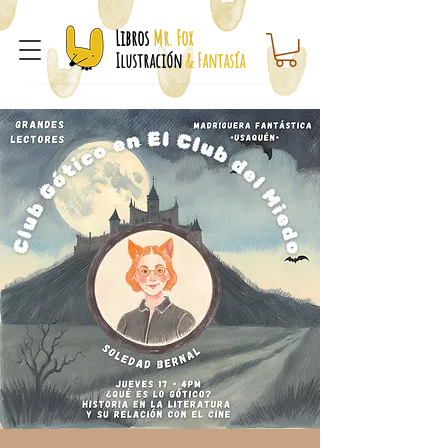
Libros
Mr. Fox
Ilustración
& Fantasía