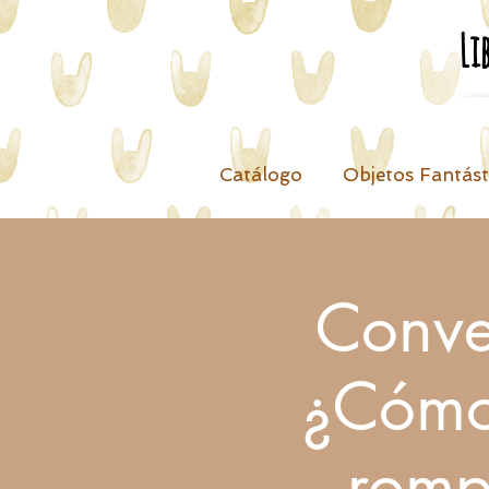
Li
Catálogo
Objetos Fantást
Conve
¿Cómo 
romp