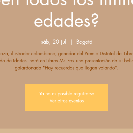
edades?
sáb, 20 jul
  |  
Bogotá
riza, ilustrador colombiano, ganador del Premio Distrital del Libro
ado de Idartes, hará en Libros Mr. Fox una presentación de su bel
galardonada "Hay recuerdos que llegan volando".
Ya no es posible registrarse
Ver otros eventos