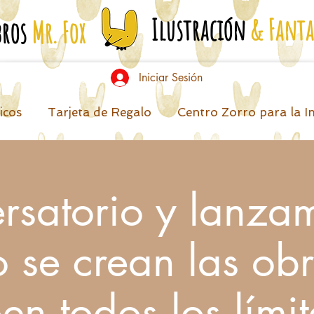
Ilustración
& Fanta
bros
Mr. Fox
Iniciar Sesión
icos
Tarjeta de Regalo
Centro Zorro para la I
rsatorio y lanzam
se crean las ob
en todos los límit