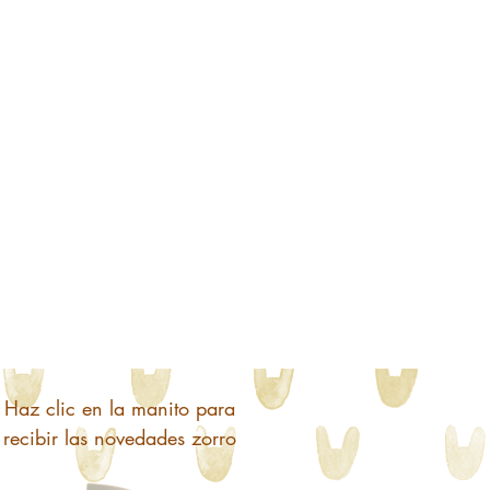
Haz clic en la manito para
recibir las novedades zorro