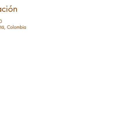
ación
0
tá, Colombia