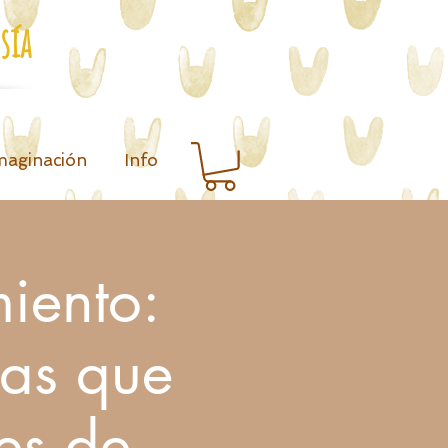
sía
maginación
Info
iento:
ras que
es de