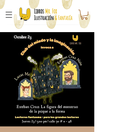
Libros
Mr. Fox
Ilustración
& Fantasía