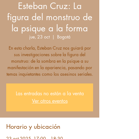
Esteban Cruz: La
figura del monstruo de
la psique a la forma
jue, 23 oct
  |  
Bogotá
En esta charla, Esteban Cruz nos guiará por
sus investigaciones sobre la figura del
monstruo: de la sombra en la psique a su
manifestación en la apariencia, pasando por
temas inquietantes como los asesinos seriales.
Las entradas no están a la venta
Ver otros eventos
Horario y ubicación
23 oct 2025, 17:00 – 18:30