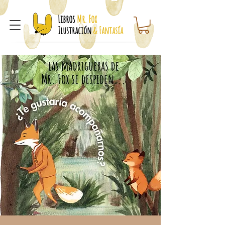
Libros
Mr. Fox
Ilustración
& Fantasía