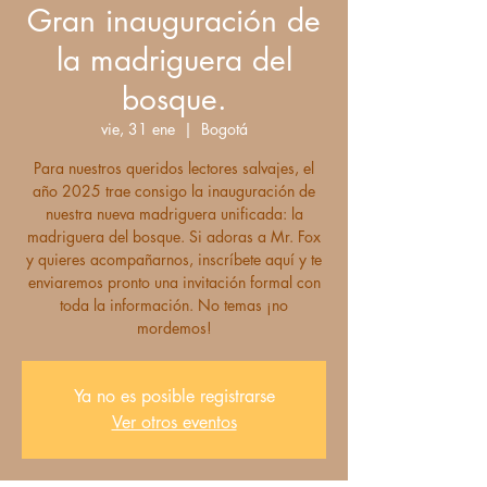
Gran inauguración de
la madriguera del
bosque.
vie, 31 ene
  |  
Bogotá
Para nuestros queridos lectores salvajes, el
año 2025 trae consigo la inauguración de
nuestra nueva madriguera unificada: la
madriguera del bosque. Si adoras a Mr. Fox
y quieres acompañarnos, inscríbete aquí y te
enviaremos pronto una invitación formal con
toda la información. No temas ¡no
mordemos!
Ya no es posible registrarse
Ver otros eventos