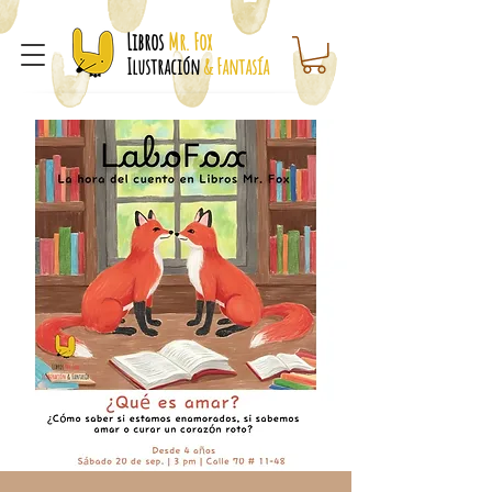
Libros
Mr. Fox
Ilustración
& Fantasía