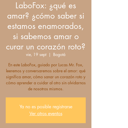
LaboFox: ¿qué es
amar? ¿cómo saber si
estamos enamorados,
si sabemos amar o
curar un corazón roto?
vie, 19 sept
  |  
Bogotá
En este LaboFox, guiado por Lucas Mr. Fox,
leeremos y conversaremos sobre el amor: qué
significa amar, cómo sanar un corazón roto y
cómo aprender a cuidar al otro sin olvidarnos
de nosotros mismos.
Ya no es posible registrarse
Ver otros eventos