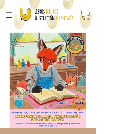
Libros
Mr. Fox
Ilustración
& Fantasía