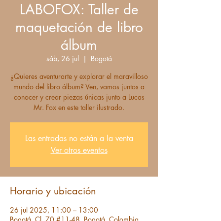
LABOFOX: Taller de
maquetación de libro
álbum
sáb, 26 jul
  |  
Bogotá
¿Quieres aventurarte y explorar el maravilloso
mundo del libro álbum? Ven, vamos juntos a
conocer y crear piezas únicas junto a Lucas
Las entradas no están a la venta
Ver otros eventos
Horario y ubicación
26 jul 2025, 11:00 – 13:00
Bogotá, Cl. 70 #11-48, Bogotá, Colombia