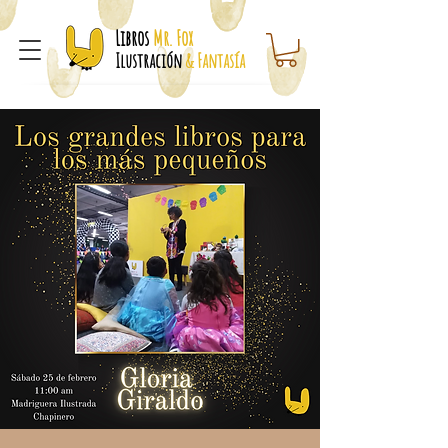
Libros
Mr. Fox
Ilustración
& Fantasía