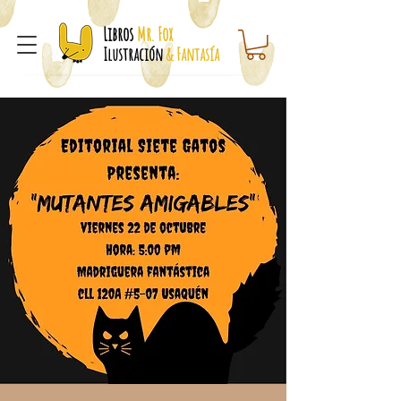
Libros
Mr. Fox
Ilustración
& Fantasía