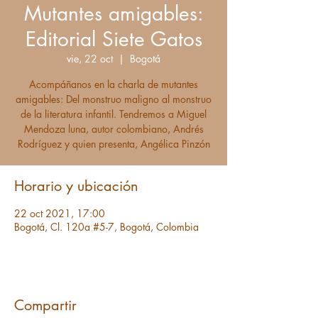
Mutantes amigables:
Editorial Siete Gatos
vie, 22 oct
  |  
Bogotá
Acompáñanos en la charla de mutantes
amigables: Del monstruo maligno al monstruo
de la literatura infantil. Tendremos a Miguel
Mendoza luna, autor colombiano, Andrés
Rodríguez y quien presenta, Angélica Pinzón
Horario y ubicación
22 oct 2021, 17:00
Bogotá, Cl. 120a #5-7, Bogotá, Colombia
Compartir