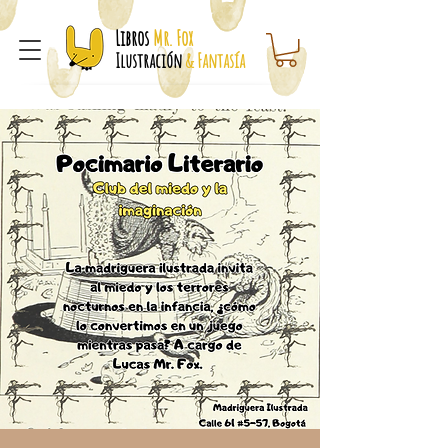
Libros
Mr. Fox
Ilustración
& Fantasía