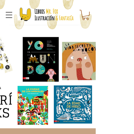
Libros
Mr. Fox
Ilustración
& Fantasía