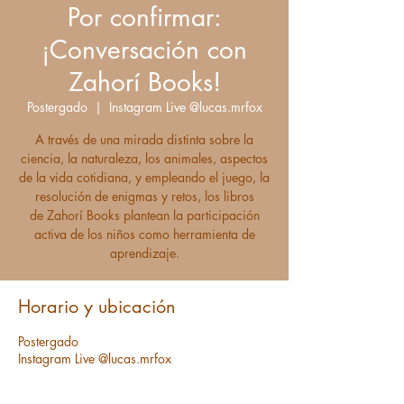
Por confirmar:
¡Conversación con
Zahorí Books!
Postergado
  |  
Instagram Live @lucas.mrfox
A través de una mirada distinta sobre la
ciencia, la naturaleza, los animales, aspectos
de la vida cotidiana, y empleando el juego, la
resolución de enigmas y retos, los libros
de Zahorí Books plantean la participación
activa de los niños como herramienta de
aprendizaje.
Horario y ubicación
Postergado
Instagram Live @lucas.mrfox