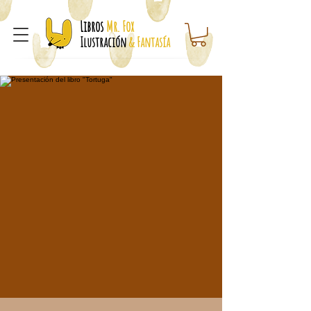
Libros
Mr. Fox
Ilustración
& Fantasía