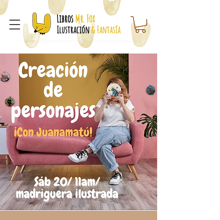
Libros
Mr. Fox
Ilustración
& Fantasía