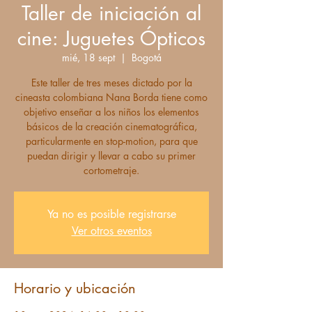
Taller de iniciación al
cine: Juguetes Ópticos
mié, 18 sept
  |  
Bogotá
Este taller de tres meses dictado por la
cineasta colombiana Nana Borda tiene como
objetivo enseñar a los niños los elementos
básicos de la creación cinematográfica,
particularmente en stop-motion, para que
puedan dirigir y llevar a cabo su primer
cortometraje.
Ya no es posible registrarse
Ver otros eventos
Horario y ubicación