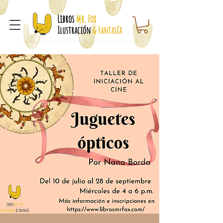
Libros
Mr. Fox
Ilustración
& Fantasía