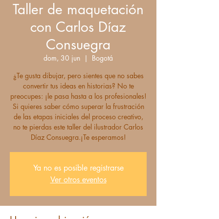
Taller de maquetación
con Carlos Díaz
Consuegra
dom, 30 jun
  |  
Bogotá
¿Te gusta dibujar, pero sientes que no sabes
convertir tus ideas en historias? No te
preocupes: ¡le pasa hasta a los profesionales!
Si quieres saber cómo superar la frustración
de las etapas iniciales del proceso creativo,
no te pierdas este taller del ilustrador Carlos
Díaz Consuegra.¡Te esperamos!
Ya no es posible registrarse
Ver otros eventos