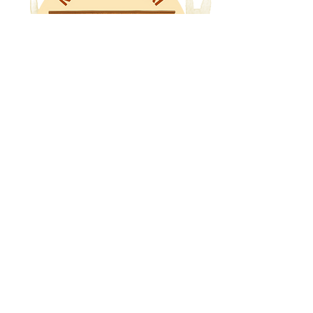
Libros Mr. Fox
WhatsApp: 318 8228480
Haz clic en la
manito para
recibir las
novedades
zorro