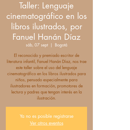
Taller: Lenguaje
cinematográfico en los
libros ilustrados, por
Fanuel Hanán Díaz
sáb, 07 sept
  |  
Bogotá
El reconocido y premiado escritor de
literatura infantil, Fanuel Hanán Díaz, nos trae
este taller sobre el uso del lenguaje
cinematográfico en los libros ilustrados para
niños, pensado especialmente para
ilustradores en formación, promotores de
lectura y padres que tengan interés en la
ilustración.
Ya no es posible registrarse
Ver otros eventos