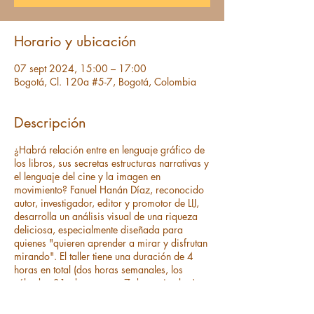
Horario y ubicación
07 sept 2024, 15:00 – 17:00
Bogotá, Cl. 120a #5-7, Bogotá, Colombia
Descripción
¿Habrá relación entre en lenguaje gráfico de
los libros, sus secretas estructuras narrativas y
el lenguaje del cine y la imagen en
movimiento? Fanuel Hanán Díaz, reconocido
autor, investigador, editor y promotor de LIJ,
desarrolla un análisis visual de una riqueza
deliciosa, especialmente diseñada para
quienes "quieren aprender a mirar y disfrutan
mirando". El taller tiene una duración de 4
horas en total (dos horas semanales, los
sábados 31 de agosto y 7 de septiembre), y
tendrá un costo de $200,000 (+IVA) que
pueden pagar directamente en cualquiera de