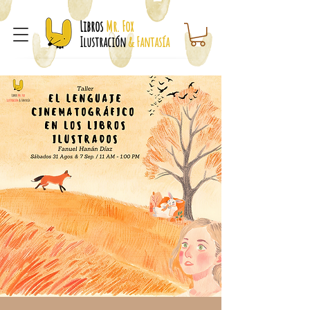
Libros
Mr. Fox
Ilustración
& Fantasía