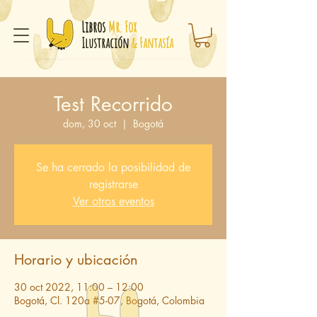
Libros
Mr. Fox
Ilustración
& Fantasía
Test Recorrido
dom, 30 oct
  |  
Bogotá
Se ha cerrado la posibilidad de
registrarse
Ver otros eventos
Horario y ubicación
30 oct 2022, 11:00 – 12:00
Bogotá, Cl. 120a #5-07, Bogotá, Colombia