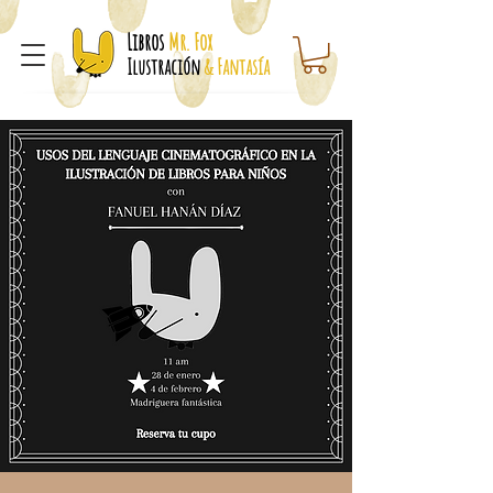
Libros
Mr. Fox
Ilustración
& Fantasía