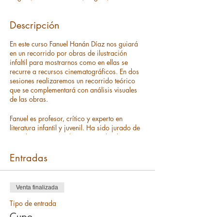
Descripción
En este curso Fanuel Hanán Díaz nos guiará
en un recorrido por obras de ilustración
infaltil para mostrarnos como en ellas se
recurre a recursos cinematográficos. En dos
sesiones realizaremos un recorrido teórico
que se complementará con análisis visuales
de las obras.
Fanuel es profesor, crítico y experto en
literatura infantil y juvenil. Ha sido jurado de
grandes concursos de LIJ como el Bologna
ragazzi o el Hans Christian Andersen.
También se ha destacado en el mundo
Entradas
editorial en su trabajo en Norma y en
numerosas revistas del continente.
Venta finalizada
Los esperamos.
Tipo de entrada
Cupo