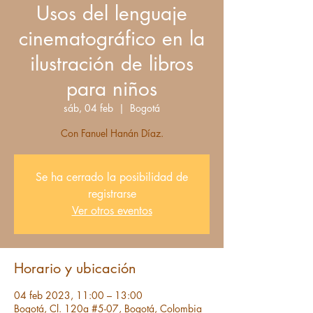
Usos del lenguaje
cinematográfico en la
ilustración de libros
para niños
sáb, 04 feb
  |  
Bogotá
Con Fanuel Hanán Díaz.
Se ha cerrado la posibilidad de
registrarse
Ver otros eventos
Horario y ubicación
04 feb 2023, 11:00 – 13:00
Bogotá, Cl. 120a #5-07, Bogotá, Colombia