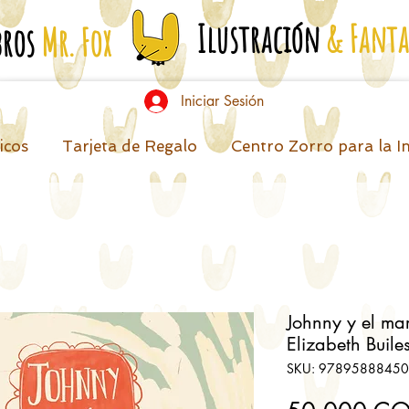
Ilustración
& Fanta
bros
Mr. Fox
Iniciar Sesión
icos
Tarjeta de Regalo
Centro Zorro para la I
Johnny y el ma
Elizabeth Buile
SKU: 9789588845